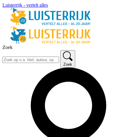
Luisterrijk - vertelt alles
Zoek
Zoek