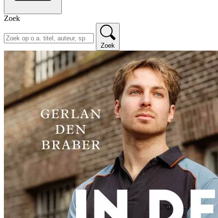
Zoek
Zoek