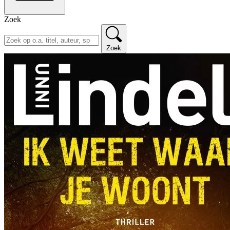
Zoek
Zoek