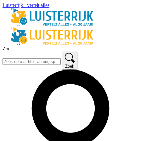
Luisterrijk - vertelt alles
Zoek
Zoek