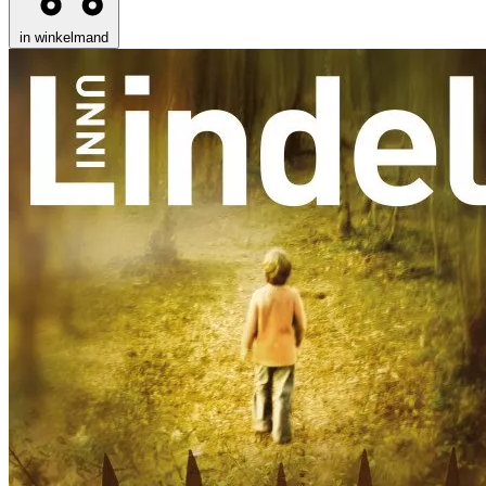
in winkelmand