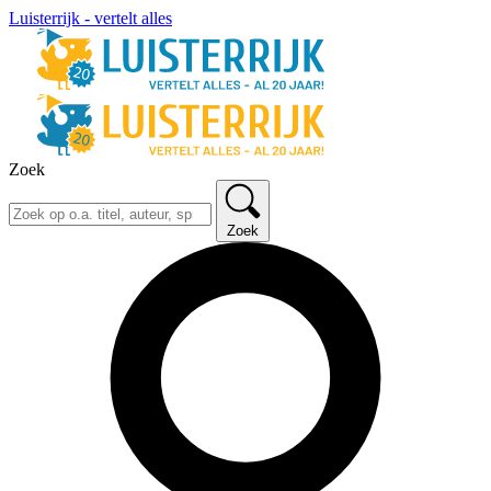
Luisterrijk - vertelt alles
Zoek
Zoek