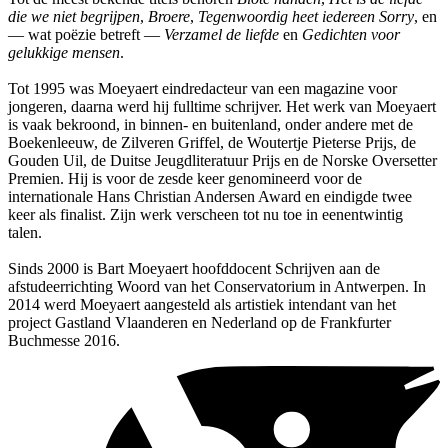
die we niet begrijpen
,
Broere
,
Tegenwoordig heet iedereen Sorry
, en
— wat poëzie betreft —
Verzamel de liefde
en
Gedichten voor
gelukkige mensen
.
Tot 1995 was Moeyaert eindredacteur van een magazine voor
jongeren, daarna werd hij fulltime schrijver. Het werk van Moeyaert
is vaak bekroond, in binnen- en buitenland, onder andere met de
Boekenleeuw, de Zilveren Griffel, de Woutertje Pieterse Prijs, de
Gouden Uil, de Duitse Jeugdliteratuur Prijs en de Norske Oversetter
Premien. Hij is voor de zesde keer genomineerd voor de
internationale Hans Christian Andersen Award en eindigde twee
keer als finalist. Zijn werk verscheen tot nu toe in eenentwintig
talen.
Sinds 2000 is Bart Moeyaert hoofddocent Schrijven aan de
afstudeerrichting Woord van het Conservatorium in Antwerpen. In
2014 werd Moeyaert aangesteld als artistiek intendant van het
project Gastland Vlaanderen en Nederland op de Frankfurter
Buchmesse 2016.