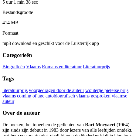
5 uur 1 min
38 sec
Bestandsgrootte
414 MB
Formaat
mp3 download en geschikt voor de Luisterrijk app
Categorieën
Biografieën
Vlaams
Romans en literatuur
Literatuurprijs
Tags
literatuurprijs
voorgedragen door de auteur
woutertje pieterse prijs
vlaams
coming of age
autobiografisch
vlaams gesproken
vlaamse
auteur
Over de auteur
De boeken, het toneel en de gedichten van
Bart Moeyaert
(1964)
zijn sinds zijn debuut in 1983 door lezers van alle leeftijden ontdekt,
wat hem een aparte plek geeft binnen de Nederlandstalige literatuur.