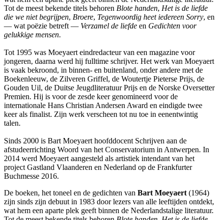
Tot de meest bekende titels behoren
Blote handen
,
Het is de liefde
die we niet begrijpen
,
Broere
,
Tegenwoordig heet iedereen Sorry
, en
— wat poëzie betreft —
Verzamel de liefde
en
Gedichten voor
gelukkige mensen
.
Tot 1995 was Moeyaert eindredacteur van een magazine voor
jongeren, daarna werd hij fulltime schrijver. Het werk van Moeyaert
is vaak bekroond, in binnen- en buitenland, onder andere met de
Boekenleeuw, de Zilveren Griffel, de Woutertje Pieterse Prijs, de
Gouden Uil, de Duitse Jeugdliteratuur Prijs en de Norske Oversetter
Premien. Hij is voor de zesde keer genomineerd voor de
internationale Hans Christian Andersen Award en eindigde twee
keer als finalist. Zijn werk verscheen tot nu toe in eenentwintig
talen.
Sinds 2000 is Bart Moeyaert hoofddocent Schrijven aan de
afstudeerrichting Woord van het Conservatorium in Antwerpen. In
2014 werd Moeyaert aangesteld als artistiek intendant van het
project Gastland Vlaanderen en Nederland op de Frankfurter
Buchmesse 2016.
De boeken, het toneel en de gedichten van
Bart Moeyaert
(1964)
zijn sinds zijn debuut in 1983 door lezers van alle leeftijden ontdekt,
wat hem een aparte plek geeft binnen de Nederlandstalige literatuur.
Tot de meest bekende titels behoren
Blote handen
,
Het is de liefde