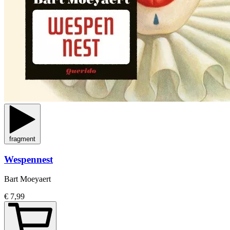
fragment
Wespennest
Bart Moeyaert
€ 7,99