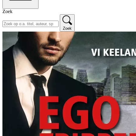
Zoek
Zoek