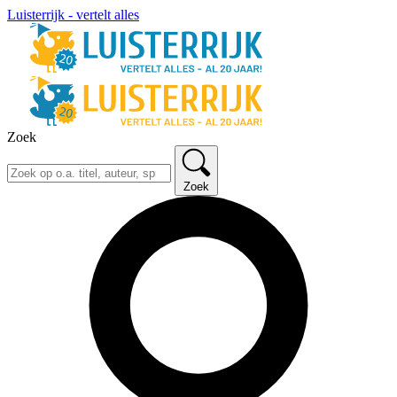
Luisterrijk - vertelt alles
Zoek
Zoek