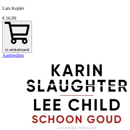
Lars Kepler
€ 16,99
in winkelmand
Aanbieding