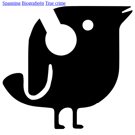
Spanning
Biografieën
True crime