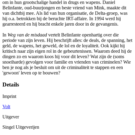
om in hun grootschalige handel in drugs en wapens. Daniel
Belinfante, oud-buurjongen en beste vriend van Mink, maakte dit
van dichtbij mee. Als lid van hun organisatie, de Delta-groep, was
hij o.a. betrokken bij de beruchte IRT-affaire. In 1994 werd hij
gearresteerd en hij bracht enkele jaren door in de gevangenis.
In
Weg van de misdaad
vertelt Belinfante openhartig over die
periode van zijn leven. Hij beschrijft alles: de deals, de spanning, het
geld, de wapens, het geweld, de lol en de loyaliteit. Ook kijkt hij
kritisch naar zijn eigen rol in de gebeurtenissen. Waarom deed hij de
dingen zo en waarom koos hij voor dit leven? Wat zijn de (soms
snoeiharde) gevolgen voor familie en vrienden van criminelen? Wie
ben je nog als je besluit om uit de criminaliteit te stappen en een
'gewoon' leven op te bouwen?
Details
Imprint
Volt
Uitgever
Singel Uitgeverijen