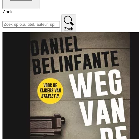
Zoek
Zoek