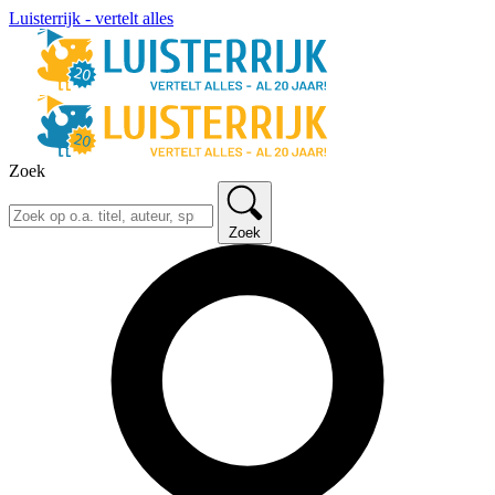
Luisterrijk - vertelt alles
Zoek
Zoek