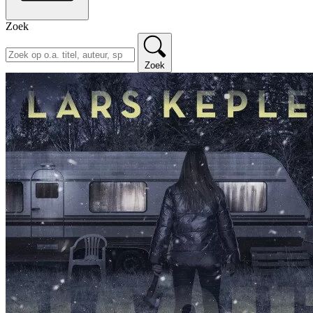
Zoek
Zoek