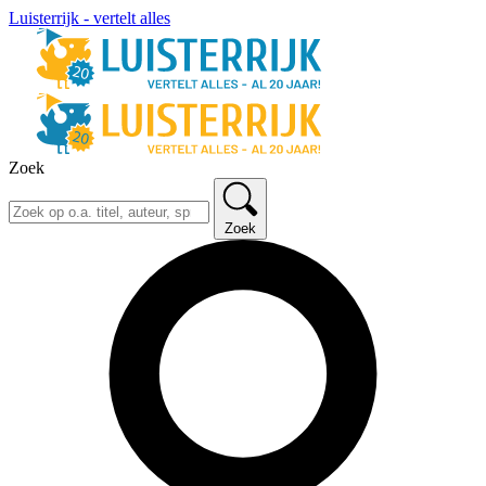
Luisterrijk - vertelt alles
Zoek
Zoek