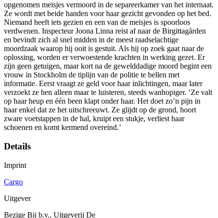
opgenomen meisjes vermoord in de separeerkamer van het internaat.
Ze wordt met beide handen voor haar gezicht gevonden op het bed.
Niemand heeft iets gezien en een van de meisjes is spoorloos
verdwenen. Inspecteur Joona Linna reist af naar de Birgittagården
en bevindt zich al snel midden in de meest raadselachtige
moordzaak waarop hij ooit is gestuit. Als hij op zoek gaat naar de
oplossing, worden er verwoestende krachten in werking gezet. Er
zijn geen getuigen, maar kort na de gewelddadige moord begint een
vrouw in Stockholm de tiplijn van de politie te bellen met
informatie. Eerst vraagt ze geld voor haar inlichtingen, maar later
verzoekt ze hen alleen maar te luisteren, steeds wanhopiger. ‘Ze valt
op haar heup en één been klapt onder haar. Het doet zo’n pijn in
haar enkel dat ze het uitschreeuwt. Ze glijdt op de grond, hoort
zware voetstappen in de hal, kruipt een stukje, verliest haar
schoenen en komt kermend overeind.’
Details
Imprint
Cargo
Uitgever
Bezige Bij b.v., Uitgeverij De