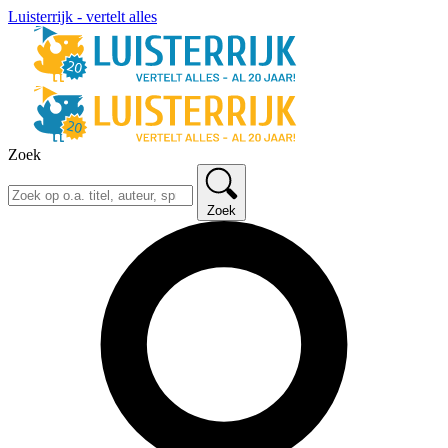
Luisterrijk - vertelt alles
Zoek
Zoek