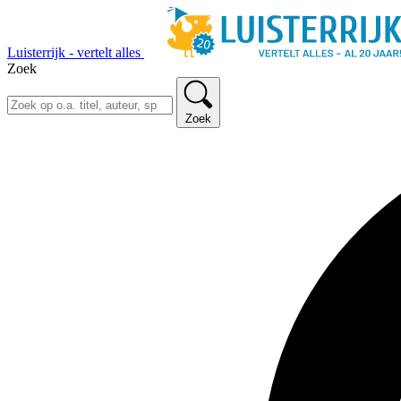
Luisterrijk - vertelt alles
Zoek
Zoek