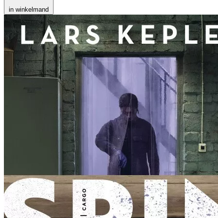
in winkelmand