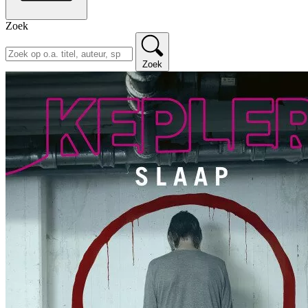
Zoek
Zoek