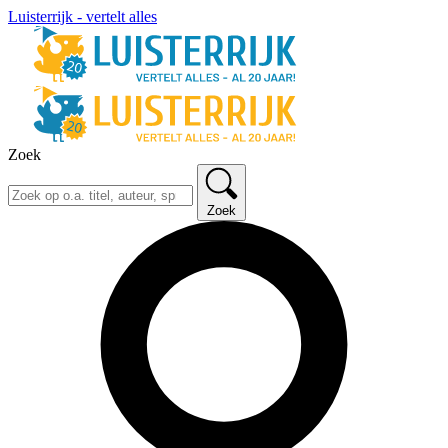
Luisterrijk - vertelt alles
Zoek
Zoek