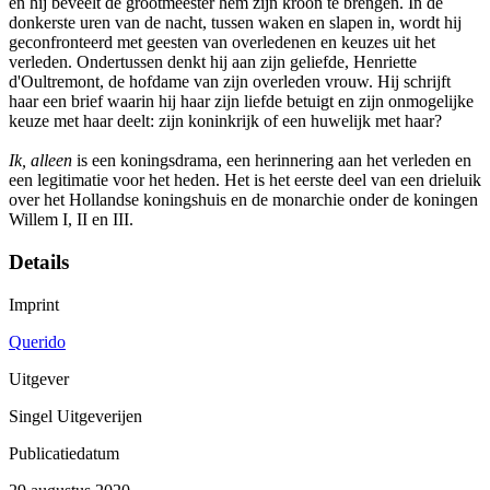
en hij beveelt de grootmeester hem zijn kroon te brengen. In de
donkerste uren van de nacht, tussen waken en slapen in, wordt hij
geconfronteerd met geesten van overledenen en keuzes uit het
verleden. Ondertussen denkt hij aan zijn geliefde, Henriette
d'Oultremont, de hofdame van zijn overleden vrouw. Hij schrijft
haar een brief waarin hij haar zijn liefde betuigt en zijn onmogelijke
keuze met haar deelt: zijn koninkrijk of een huwelijk met haar?
Ik, alleen
is een koningsdrama, een herinnering aan het verleden en
een legitimatie voor het heden. Het is het eerste deel van een drieluik
over het Hollandse koningshuis en de monarchie onder de koningen
Willem I, II en III.
Details
Imprint
Querido
Uitgever
Singel Uitgeverijen
Publicatiedatum