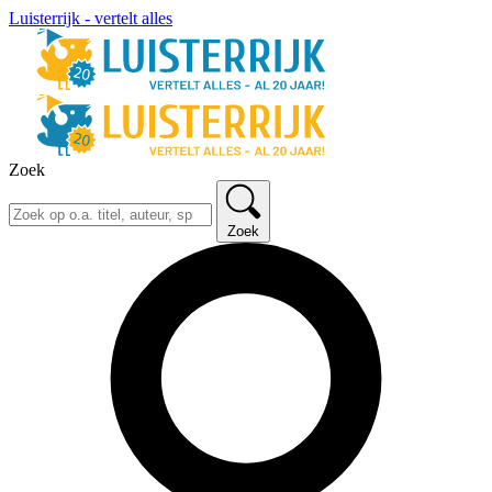
Luisterrijk - vertelt alles
Zoek
Zoek