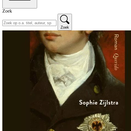
Zoek
Zoek