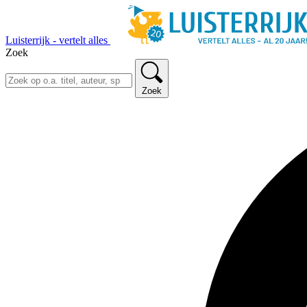
Luisterrijk - vertelt alles
Zoek
Zoek