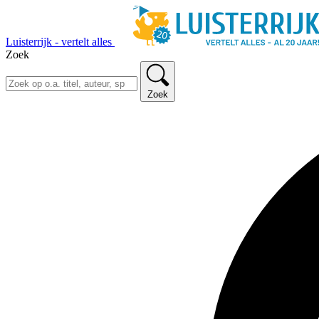
Luisterrijk - vertelt alles
Zoek
Zoek