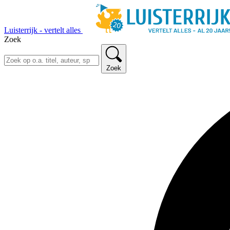
Luisterrijk - vertelt alles
Zoek
Zoek