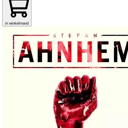
in winkelmand