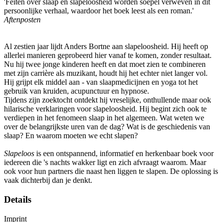
'Feiten over slaap en slapeloosheid worden soepel verweven in dit
persoonlijke verhaal, waardoor het boek leest als een roman.'
Aftenposten
Al zestien jaar lijdt Anders Bortne aan slapeloosheid. Hij heeft op
allerlei manieren geprobeerd hier vanaf te komen, zonder resultaat.
Nu hij twee jonge kinderen heeft en dat moet zien te combineren
met zijn carrière als muzikant, houdt hij het echter niet langer vol.
Hij grijpt elk middel aan - van slaapmedicijnen en yoga tot het
gebruik van kruiden, acupunctuur en hypnose.
Tijdens zijn zoektocht ontdekt hij vreselijke, onthullende maar ook
hilarische verklaringen voor slapeloosheid. Hij begint zich ook te
verdiepen in het fenomeen slaap in het algemeen. Wat weten we
over de belangrijkste uren van de dag? Wat is de geschiedenis van
slaap? En waarom moeten we echt slapen?
Slapeloos
is een ontspannend, informatief en herkenbaar boek voor
iedereen die 's nachts wakker ligt en zich afvraagt waarom. Maar
ook voor hun partners die naast hen liggen te slapen. De oplossing is
vaak dichterbij dan je denkt.
Details
Imprint