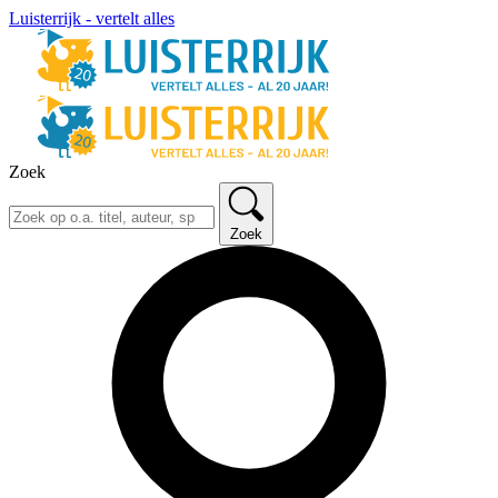
Luisterrijk - vertelt alles
Zoek
Zoek