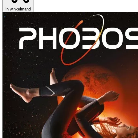
in winkelmand