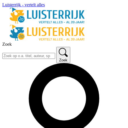
Luisterrijk - vertelt alles
Zoek
Zoek