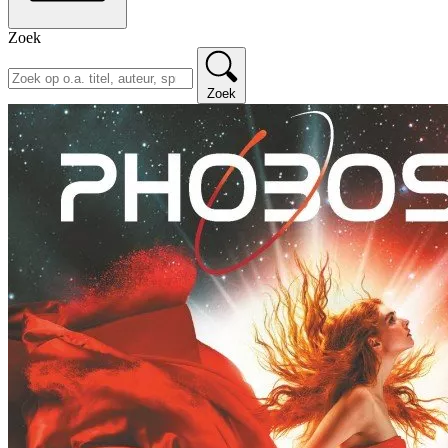
Zoek
Zoek