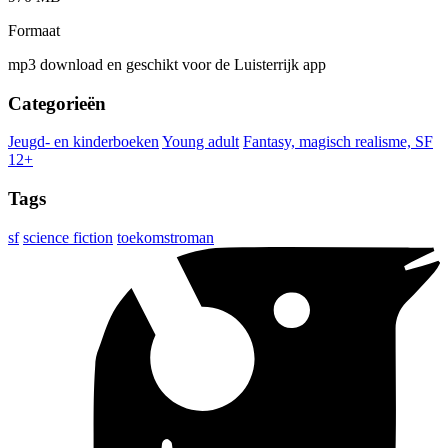
Formaat
mp3 download en geschikt voor de Luisterrijk app
Categorieën
Jeugd- en kinderboeken
Young adult
Fantasy, magisch realisme, SF
12+
Tags
sf
science fiction
toekomstroman