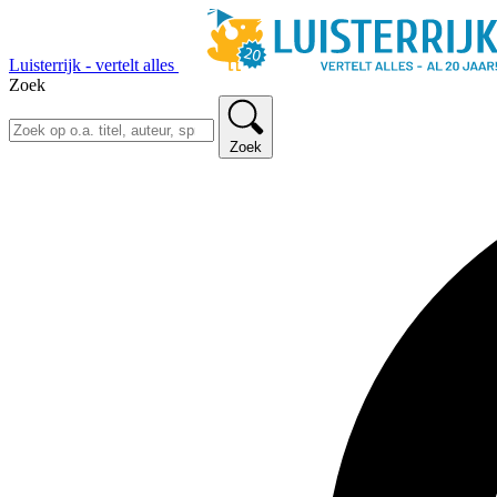
Luisterrijk - vertelt alles
Zoek
Zoek