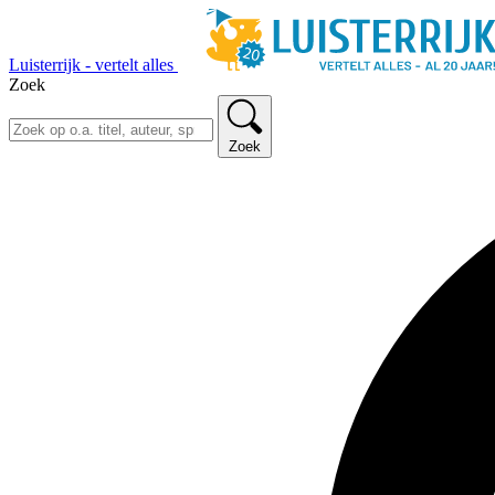
Luisterrijk - vertelt alles
Zoek
Zoek