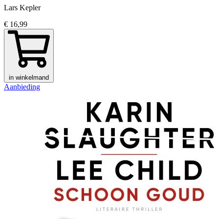
Lars Kepler
€ 16,99
in winkelmand
Aanbieding