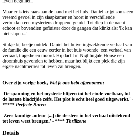
leven beginnen.
Maar er is iets raars aan de hand met het huis. Daniel krijgt soms een
vreemd gevoel in zijn slaapkamer en hoort in verschillende
vertrekken een mysterieus druppend geluid. Tot diep in de nacht
echoot er bovendien gefluister door de gangen dat klinkt als: 'Ik kan
niet slapen...'
Stukje bij beetje ontdekt Daniel het huiveringwekkende verhaal van
de familie die een eeuw eerder in het huis woonde, een verhaal van
verraad, tragedie en moord. Hij dacht in Nightingale House een
droomhuis gevonden te hebben, maar het blijkt een plek die zijn
ergste nachtmerries tot leven zal brengen.
Over zijn vorige boek,
Wat je ons hebt afgenomen
:
'De spanning en het mysterie blijven tot het einde voelbaar, tot
de laatste bladzijde zelfs. Het plot is echt heel goed uitgewerkt.' -
*****
Perfecte Buren
'Zeer kundige auteur [...] die de sfeer in het verhaal uitstekend
tot leven weet brengen.' - ****
Thrillzone
Details