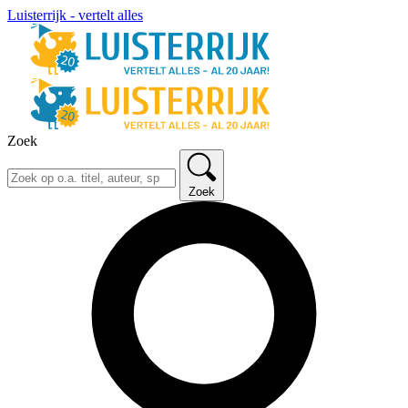
Luisterrijk - vertelt alles
Zoek
Zoek