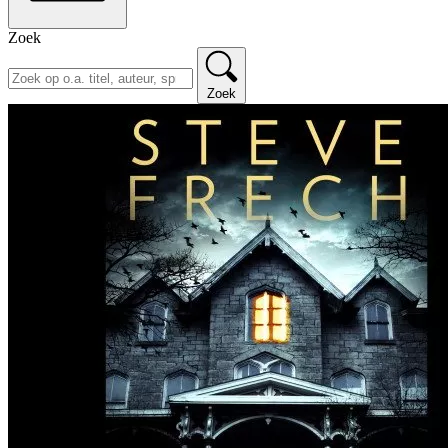
Zoek
Zoek