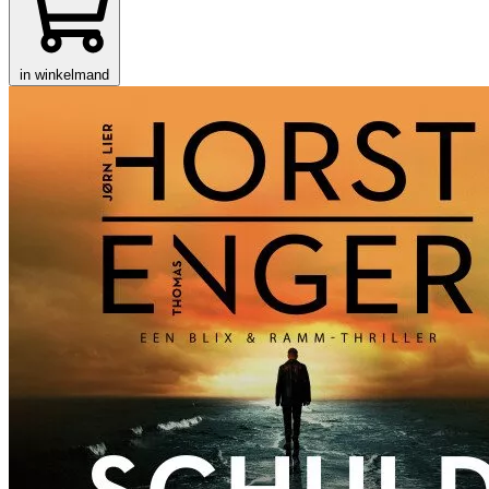
in winkelmand