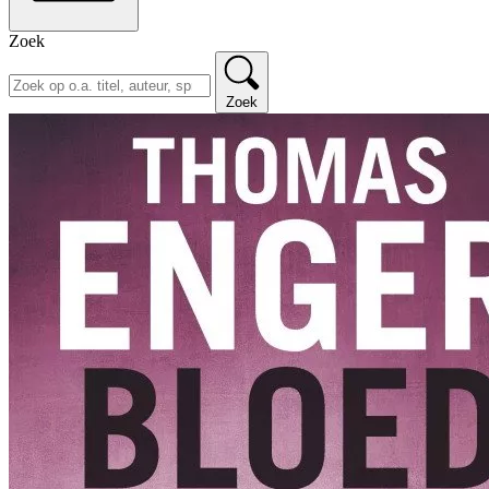
Zoek
Zoek