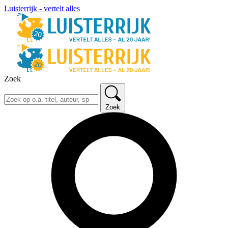
Luisterrijk - vertelt alles
Zoek
Zoek