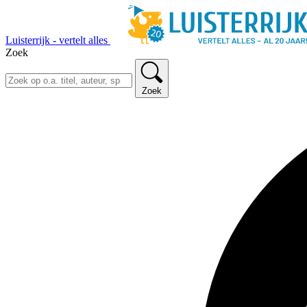
Luisterrijk - vertelt alles
Zoek
Zoek