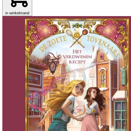
in winkelmand