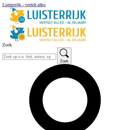
Luisterrijk - vertelt alles
Zoek
Zoek