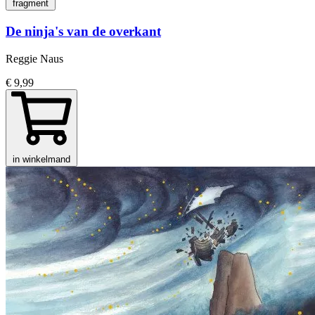
fragment
De ninja's van de overkant
Reggie Naus
€ 9,99
in winkelmand