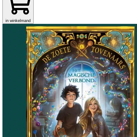
in winkelmand