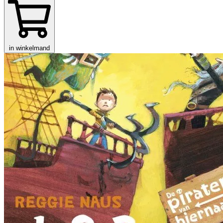
in winkelmand