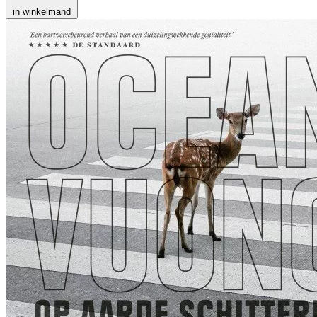
in winkelmand