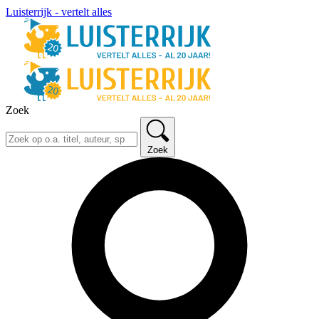
Luisterrijk - vertelt alles
Zoek
Zoek