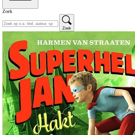
Zoek
Zoek