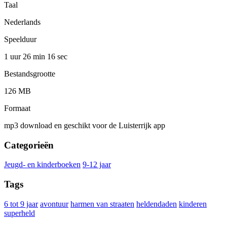
Taal
Nederlands
Speelduur
1 uur 26 min
16 sec
Bestandsgrootte
126 MB
Formaat
mp3 download en geschikt voor de Luisterrijk app
Categorieën
Jeugd- en kinderboeken
9-12 jaar
Tags
6 tot 9 jaar
avontuur
harmen van straaten
heldendaden
kinderen
superheld