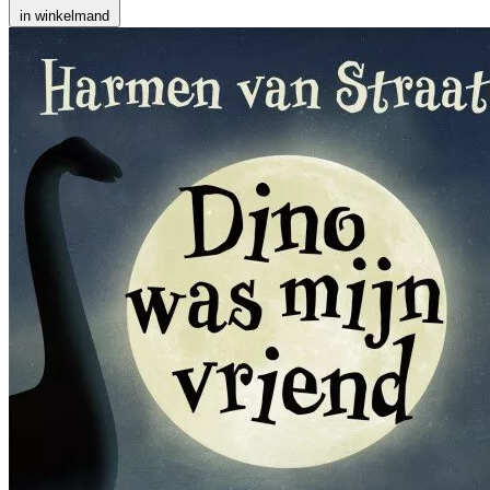
in winkelmand