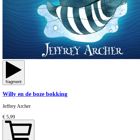
fragment
Willy en de boze bokking
Jeffrey Archer
€ 5,99