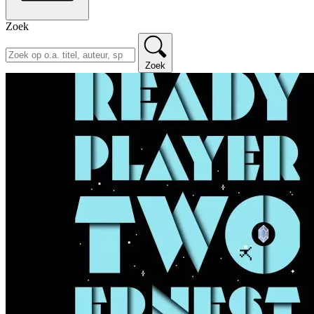
Zoek
Zoek