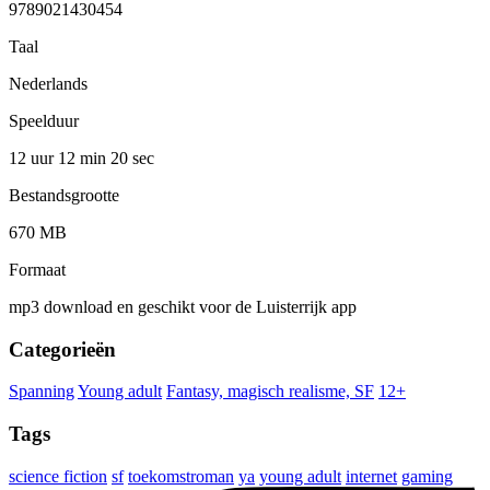
9789021430454
Taal
Nederlands
Speelduur
12 uur 12 min
20 sec
Bestandsgrootte
670 MB
Formaat
mp3 download en geschikt voor de Luisterrijk app
Categorieën
Spanning
Young adult
Fantasy, magisch realisme, SF
12+
Tags
science fiction
sf
toekomstroman
ya
young adult
internet
gaming