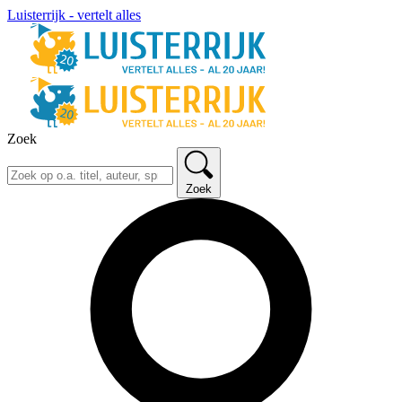
Luisterrijk - vertelt alles
Zoek
Zoek