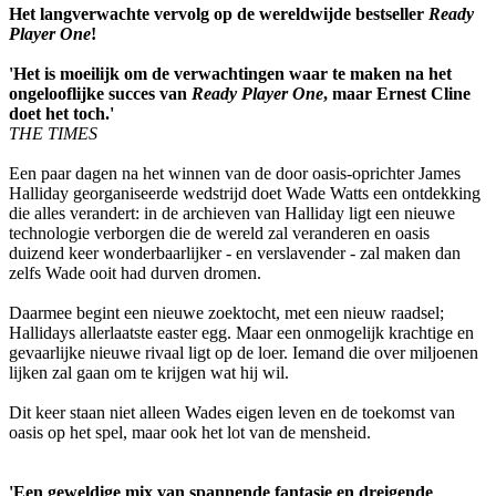
Het langverwachte vervolg op de wereldwijde bestseller
Ready
Player One
!
'Het is moeilijk om de verwachtingen waar te maken na het
ongelooflijke succes van
Ready Player One
, maar Ernest Cline
doet het toch.'
THE TIMES
Een paar dagen na het winnen van de door oasis-oprichter James
Halliday georganiseerde wedstrijd doet Wade Watts een ontdekking
die alles verandert: in de archieven van Halliday ligt een nieuwe
technologie verborgen die de wereld zal veranderen en oasis
duizend keer wonderbaarlijker - en verslavender - zal maken dan
zelfs Wade ooit had durven dromen.
Daarmee begint een nieuwe zoektocht, met een nieuw raadsel;
Hallidays allerlaatste easter egg. Maar een onmogelijk krachtige en
gevaarlijke nieuwe rivaal ligt op de loer. Iemand die over miljoenen
lijken zal gaan om te krijgen wat hij wil.
Dit keer staan niet alleen Wades eigen leven en de toekomst van
oasis op het spel, maar ook het lot van de mensheid.
'Een geweldige mix van spannende fantasie en dreigende