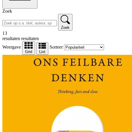
Zoek
Zoek
13
resultaten
resultaten
Weergave
Sorteer
Grid
List