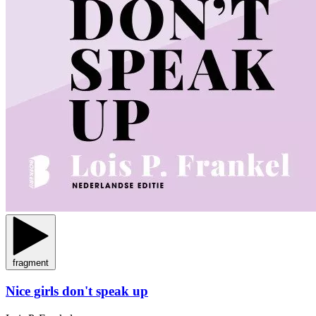
fragment
Nice girls don't speak up