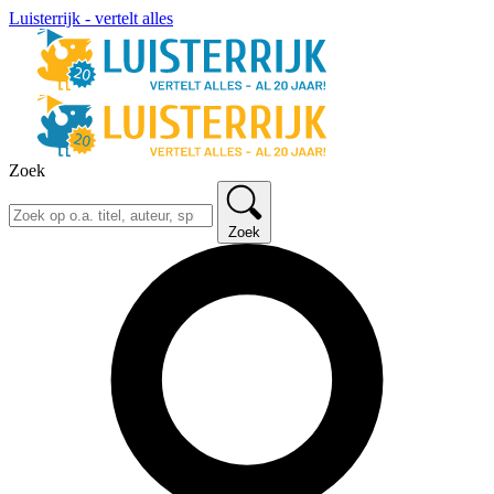
Luisterrijk - vertelt alles
Zoek
Zoek