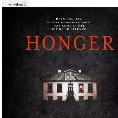
in winkelmand