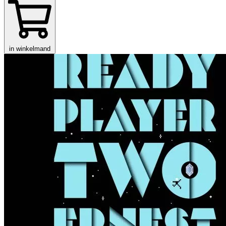
in winkelmand