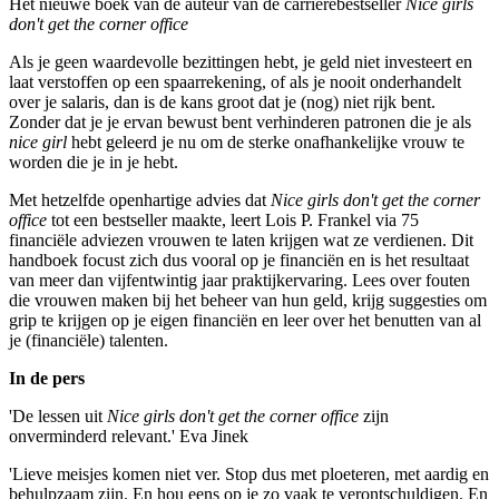
Het nieuwe boek van de auteur van dé carrièrebestseller
Nice girls
don't get the corner office
Als je geen waardevolle bezittingen hebt, je geld niet investeert en
laat verstoffen op een spaarrekening, of als je nooit onderhandelt
over je salaris, dan is de kans groot dat je (nog) niet rijk bent.
Zonder dat je je ervan bewust bent verhinderen patronen die je als
nice girl
hebt geleerd je nu om de sterke onafhankelijke vrouw te
worden die je in je hebt.
Met hetzelfde openhartige advies dat
Nice girls don't get the corner
office
tot een bestseller maakte, leert Lois P. Frankel via 75
financiële adviezen vrouwen te laten krijgen wat ze verdienen. Dit
handboek focust zich dus vooral op je financiën en is het resultaat
van meer dan vijfentwintig jaar praktijkervaring. Lees over fouten
die vrouwen maken bij het beheer van hun geld, krijg suggesties om
grip te krijgen op je eigen financiën en leer over het benutten van al
je (financiële) talenten.
In de pers
'De lessen uit
Nice girls don't get the corner office
zijn
onverminderd relevant.' Eva Jinek
'Lieve meisjes komen niet ver. Stop dus met ploeteren, met aardig en
behulpzaam zijn. En hou eens op je zo vaak te verontschuldigen. En