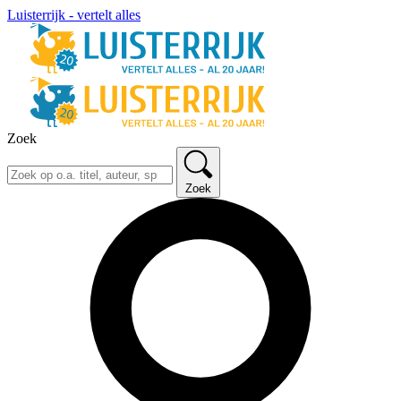
Luisterrijk - vertelt alles
Zoek
Zoek