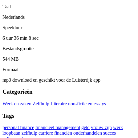
Taal
Nederlands
Speelduur
6 uur 36 min
8 sec
Bestandsgrootte
544 MB
Formaat
mp3 download en geschikt voor de Luisterrijk app
Categorieën
Werk en zaken
Zelfhulp
Literaire non-fictie en essays
Tags
personal finance
financieel management
geld
vrouw zijn
werk
loopbaan
zelfhulp
carriere
financiën
onderhandelen
succes