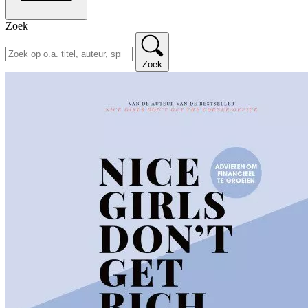
Zoek
Zoek