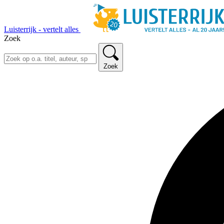
Luisterrijk - vertelt alles
Zoek
Zoek