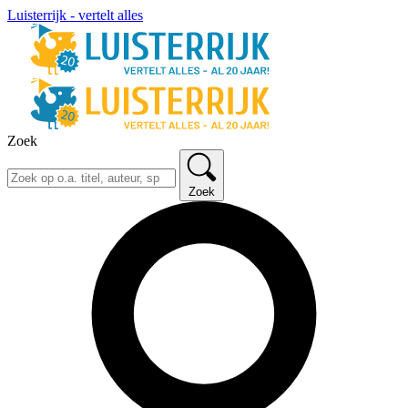
Luisterrijk - vertelt alles
Zoek
Zoek