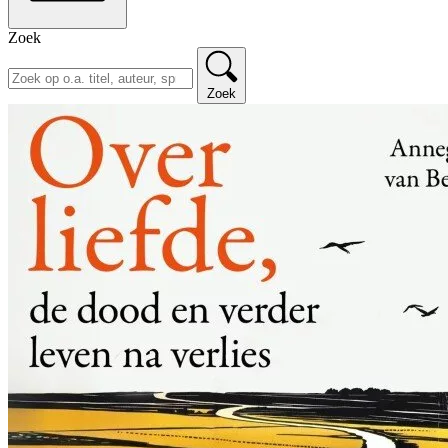
Zoek
Zoek