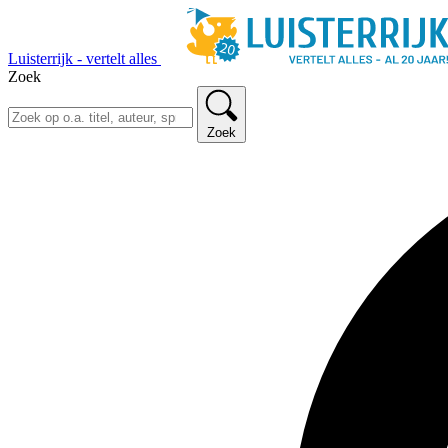
Luisterrijk - vertelt alles
Zoek
Zoek