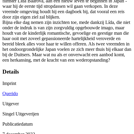
filmster Lída Baarová, aan een nieuw leven te beginnen in Japan -
waar hij de eerste tijd stropdassen wil gaan verkopen. In deze
vreemde omgeving houdt hij een dagboek bij, dat vooral een reis
door zijn eigen ziel zal blijken.
Bijna elke dag nemen zijn inzichten toe, mede dankzij Lída, die niet
onder de indruk is van zijn zorgvuldig opgebouwde imago, maar
houdt van de kinderlijk romantische, gevoelige en geestige man die
haar ooit met zoveel gepassioneerde hartelijkheid veroverde en
bereid bleek alles voor haar te willen offeren. Als twee vreemden in
het ondoorgrondelijke Japan voelen ze zich meer thuis bij elkaar dan
bij de Duitsers. Maar wat nu als er onverwacht een aanbod komt,
een herkansing, met de kracht van een wederopstanding?
Details
Imprint
Querido
Uitgever
Singel Uitgeverijen
Publicatiedatum