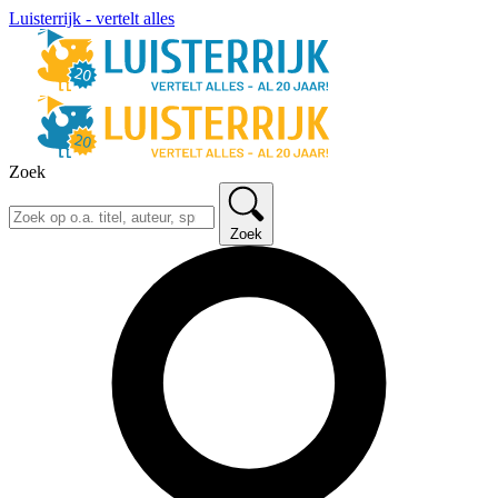
Luisterrijk - vertelt alles
Zoek
Zoek