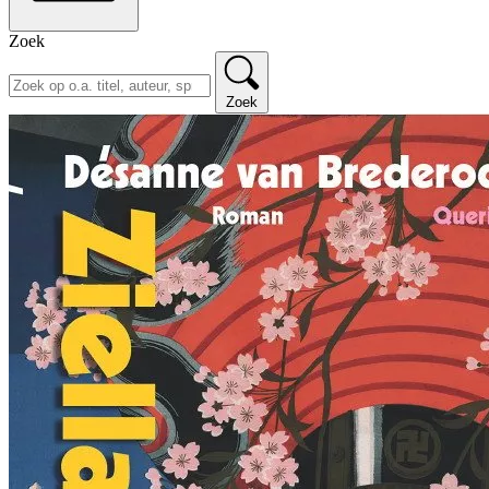
Zoek
Zoek