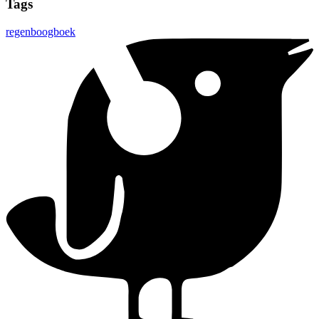
Tags
regenboogboek