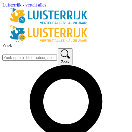
Luisterrijk - vertelt alles
Zoek
Zoek