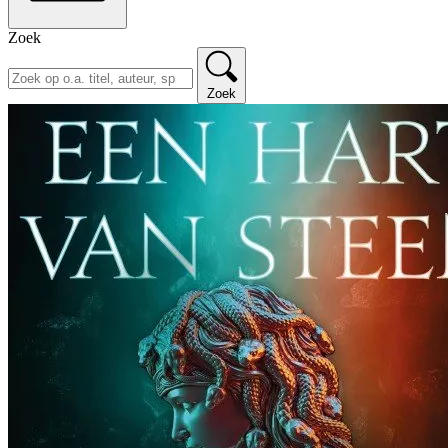
Zoek
Zoek