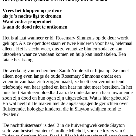
Vrees het kloppen op je deur
als je 's nachts ligt te dromen.
Want zodra je opendoet
is aan de dood niet te ontkomen.
Het is al laat wanneer er bij Rosemary Simmons op de deur wordt
geklopt. Als ze opendoet staan er twee kinderen voor haar, helemaal
alleen. Het is slecht weer, dus ze vraagt ze binnen zodat ze kan
uitzoeken waar ze vandaan komen en hulp kan inschakelen. Een
fatale beslissing.
De werkdag van rechercheur Sarah Noble zit er bijna op. Ze moet
alleen nog even langs de oude Rosemary Simmons omdat een
vriendin van haar zich zorgen maakt; ze heeft een verontrustend
telefoontje van haar gehad en kan haar nu niet meer bereiken. In het
huis treft Sarah een bloedbad aan: de oude dame en haar inwonende
zoon zijn dood en hun ogen zijn uitgestoken. Wat is hier gebeurd?
En wat heeft dit te maken met de angstaanjagende geruchten over
fluisterende, hologige kinderen die in Slayton schijnen rond te
dwalen?
'De nachtfluisteraars' is deel 2 in de huiveringwekkende Slayton-
serie van bestsellerauteur Caroline Mitchell, voor de lezers van C.J.