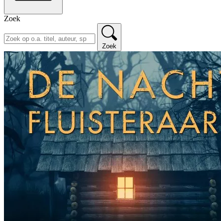
Zoek
Zoek