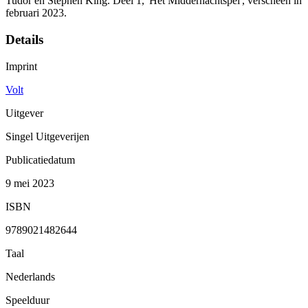
Tudor en Stephen King. Deel 1, 'Het Middernachtspel', verscheen in
februari 2023.
Details
Imprint
Volt
Uitgever
Singel Uitgeverijen
Publicatiedatum
9 mei 2023
ISBN
9789021482644
Taal
Nederlands
Speelduur