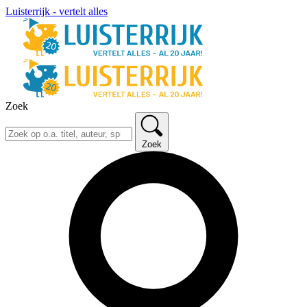
Luisterrijk - vertelt alles
Zoek
Zoek