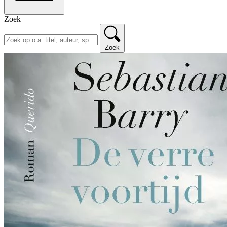
Zoek
Zoek