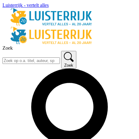
Luisterrijk - vertelt alles
Zoek
Zoek