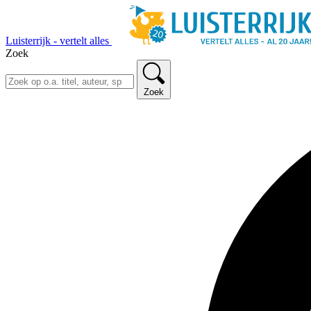
Luisterrijk - vertelt alles
Zoek
Zoek