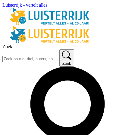
Luisterrijk - vertelt alles
Zoek
Zoek