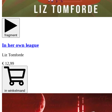
fragment
In her own league
Liz Tomforde
€ 12,99
in winkelmand