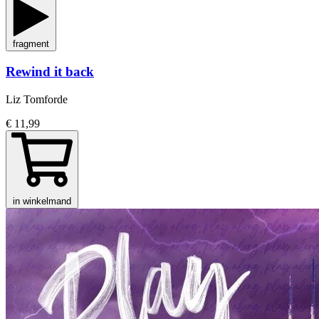
fragment
Rewind it back
Liz Tomforde
€ 11,99
in winkelmand