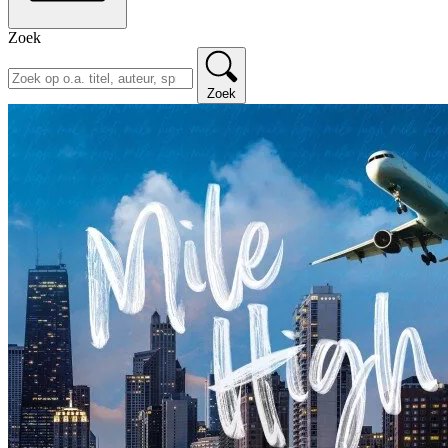
Zoek
Zoek