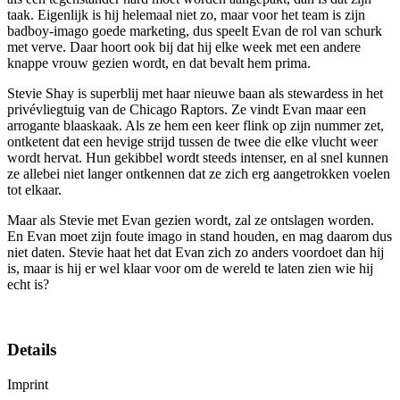
taak. Eigenlijk is hij helemaal niet zo, maar voor het team is zijn
badboy-imago goede marketing, dus speelt Evan de rol van schurk
met verve. Daar hoort ook bij dat hij elke week met een andere
knappe vrouw gezien wordt, en dat bevalt hem prima.
Stevie Shay is superblij met haar nieuwe baan als stewardess in het
privévliegtuig van de Chicago Raptors. Ze vindt Evan maar een
arrogante blaaskaak. Als ze hem een keer flink op zijn nummer zet,
ontketent dat een hevige strijd tussen de twee die elke vlucht weer
wordt hervat. Hun gekibbel wordt steeds intenser, en al snel kunnen
ze allebei niet langer ontkennen dat ze zich erg aangetrokken voelen
tot elkaar.
Maar als Stevie met Evan gezien wordt, zal ze ontslagen worden.
En Evan moet zijn foute imago in stand houden, en mag daarom dus
niet daten. Stevie haat het dat Evan zich zo anders voordoet dan hij
is, maar is hij er wel klaar voor om de wereld te laten zien wie hij
echt is?
Details
Imprint