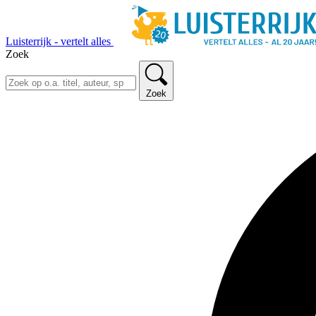
Luisterrijk - vertelt alles
Zoek
Zoek