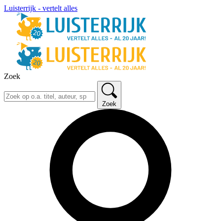
Luisterrijk - vertelt alles
Zoek
Zoek