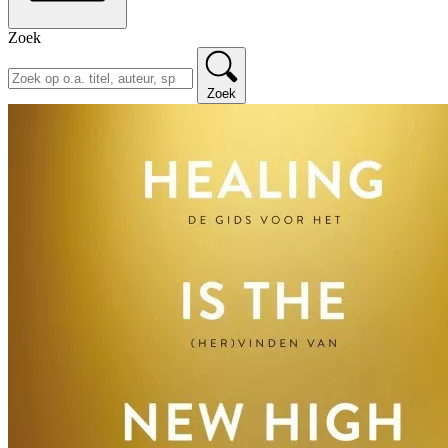
Zoek
Zoek