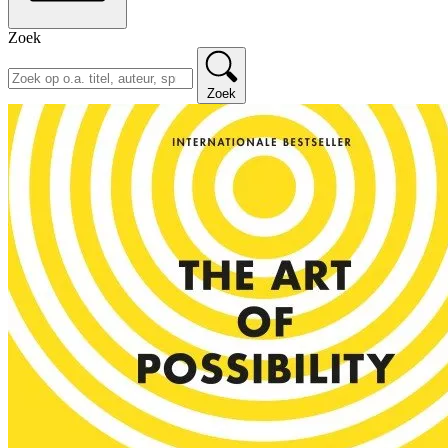
Zoek
Zoek