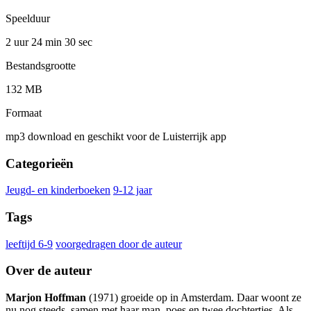
Speelduur
2 uur 24 min
30 sec
Bestandsgrootte
132 MB
Formaat
mp3 download en geschikt voor de Luisterrijk app
Categorieën
Jeugd- en kinderboeken
9-12 jaar
Tags
leeftijd 6-9
voorgedragen door de auteur
Over de auteur
Marjon Hoffman
(1971) groeide op in Amsterdam. Daar woont ze
nu nog steeds, samen met haar man, poes en twee dochtertjes. Als