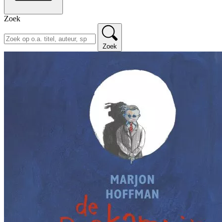
Zoek
Zoek