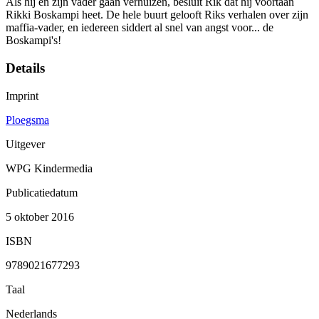
Als hij en zijn vader gaan verhuizen, besluit Rik dat hij voortaan
Rikki Boskampi heet. De hele buurt gelooft Riks verhalen over zijn
maffia-vader, en iedereen siddert al snel van angst voor... de
Boskampi's!
Details
Imprint
Ploegsma
Uitgever
WPG Kindermedia
Publicatiedatum
5 oktober 2016
ISBN
9789021677293
Taal
Nederlands