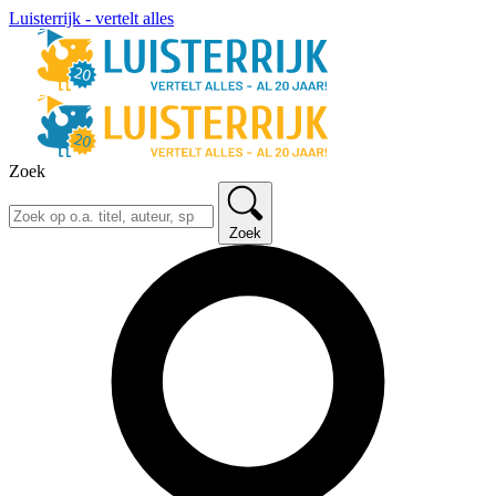
Luisterrijk - vertelt alles
Zoek
Zoek