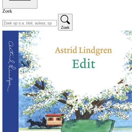
Zoek
Zoek