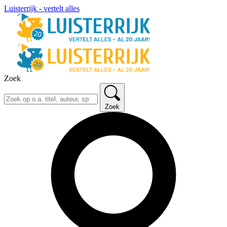
Luisterrijk - vertelt alles
Zoek
Zoek