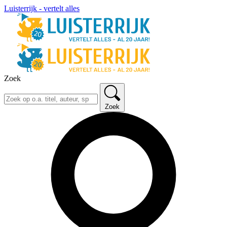
Luisterrijk - vertelt alles
Zoek
Zoek