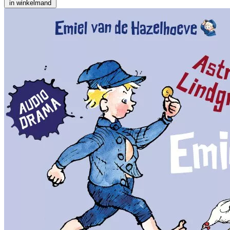
in winkelmand