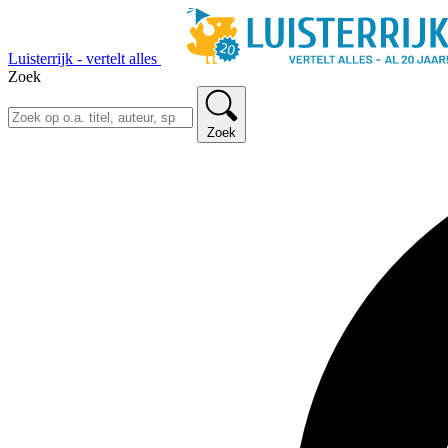
Luisterrijk - vertelt alles
Zoek
Zoek