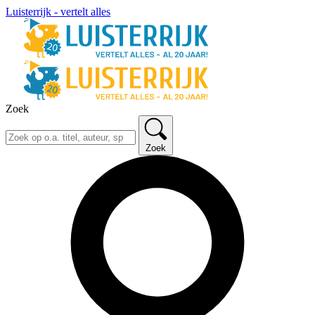
Luisterrijk - vertelt alles
Zoek
Zoek