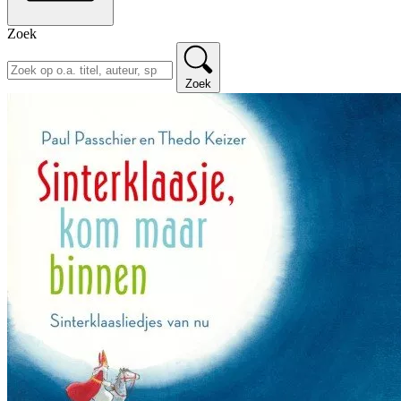
Zoek
Zoek