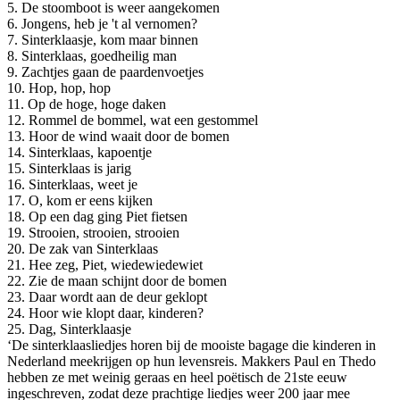
5. De stoomboot is weer aangekomen
6. Jongens, heb je 't al vernomen?
7. Sinterklaasje, kom maar binnen
8. Sinterklaas, goedheilig man
9. Zachtjes gaan de paardenvoetjes
10. Hop, hop, hop
11. Op de hoge, hoge daken
12. Rommel de bommel, wat een gestommel
13. Hoor de wind waait door de bomen
14. Sinterklaas, kapoentje
15. Sinterklaas is jarig
16. Sinterklaas, weet je
17. O, kom er eens kijken
18. Op een dag ging Piet fietsen
19. Strooien, strooien, strooien
20. De zak van Sinterklaas
21. Hee zeg, Piet, wiedewiedewiet
22. Zie de maan schijnt door de bomen
23. Daar wordt aan de deur geklopt
24. Hoor wie klopt daar, kinderen?
25. Dag, Sinterklaasje
‘De sinterklaasliedjes horen bij de mooiste bagage die kinderen in
Nederland meekrijgen op hun levensreis. Makkers Paul en Thedo
hebben ze met weinig geraas en heel poëtisch de 21ste eeuw
ingeschreven, zodat deze prachtige liedjes weer 200 jaar mee