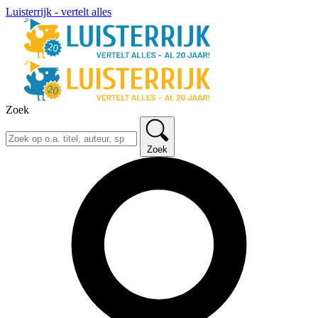
Luisterrijk - vertelt alles
Zoek
Zoek