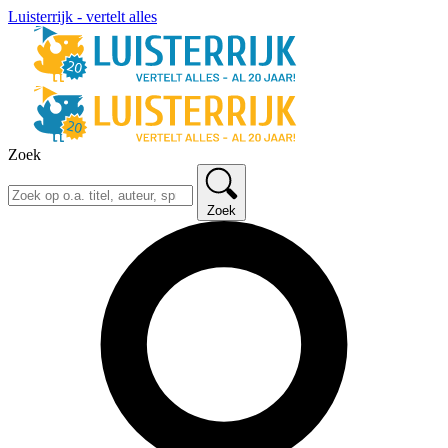
Luisterrijk - vertelt alles
Zoek
Zoek