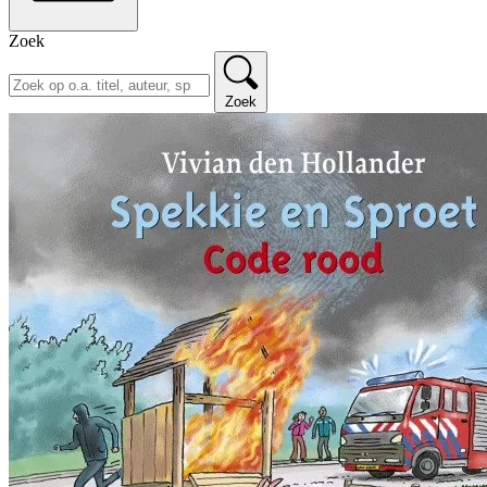
Zoek
Zoek