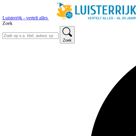
Luisterrijk - vertelt alles
Zoek
Zoek