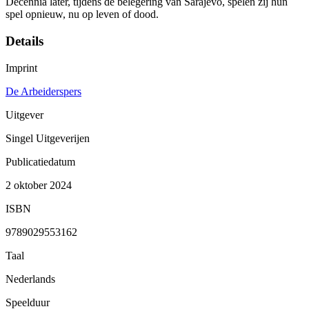
Decennia later, tijdens de belegering van Sarajevo, spelen zij hun
spel opnieuw, nu op leven of dood.
Details
Imprint
De Arbeiderspers
Uitgever
Singel Uitgeverijen
Publicatiedatum
2 oktober 2024
ISBN
9789029553162
Taal
Nederlands
Speelduur