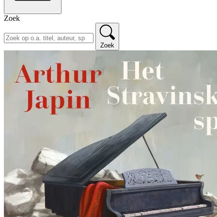
Zoek
Zoek