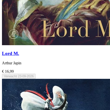
Lord M.
Arthur Japin
€ 16,99
Verwacht
23-09-2026