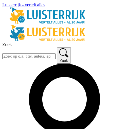
Luisterrijk - vertelt alles
Zoek
Zoek