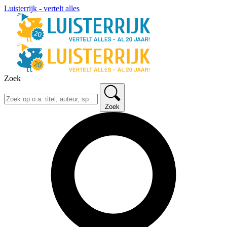
Luisterrijk - vertelt alles
Zoek
Zoek