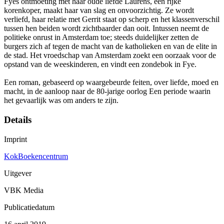
Fyes ontmoeting met haar oude liefde Laurens, een rijke
korenkoper, maakt haar van slag en onvoorzichtig. Ze wordt
verliefd, haar relatie met Gerrit staat op scherp en het klassenverschil
tussen hen beiden wordt zichtbaarder dan ooit. Intussen neemt de
politieke onrust in Amsterdam toe; steeds duidelijker zetten de
burgers zich af tegen de macht van de katholieken en van de elite in
de stad. Het vroedschap van Amsterdam zoekt een oorzaak voor de
opstand van de weeskinderen, en vindt een zondebok in Fye.
Een roman, gebaseerd op waargebeurde feiten, over liefde, moed en
macht, in de aanloop naar de 80-jarige oorlog Een periode waarin
het gevaarlijk was om anders te zijn.
Details
Imprint
KokBoekencentrum
Uitgever
VBK Media
Publicatiedatum