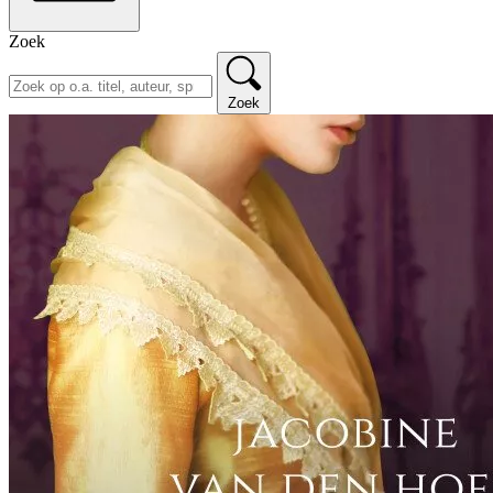
Zoek
Zoek