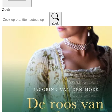
Zoek
Zoek