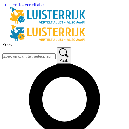
Luisterrijk - vertelt alles
Zoek
Zoek