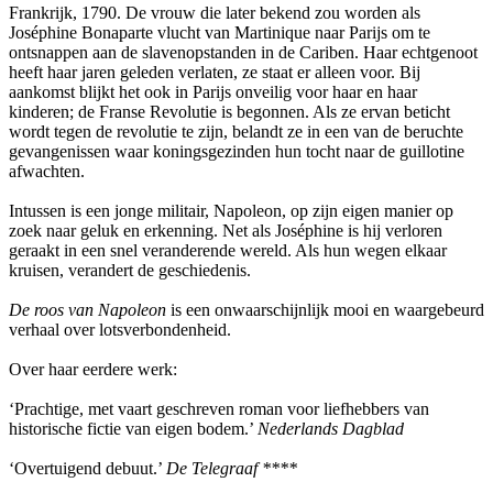
Frankrijk, 1790. De vrouw die later bekend zou worden als
Joséphine Bonaparte vlucht van Martinique naar Parijs om te
ontsnappen aan de slavenopstanden in de Cariben. Haar echtgenoot
heeft haar jaren geleden verlaten, ze staat er alleen voor. Bij
aankomst blijkt het ook in Parijs onveilig voor haar en haar
kinderen; de Franse Revolutie is begonnen. Als ze ervan beticht
wordt tegen de revolutie te zijn, belandt ze in een van de beruchte
gevangenissen waar koningsgezinden hun tocht naar de guillotine
afwachten.
Intussen is een jonge militair, Napoleon, op zijn eigen manier op
zoek naar geluk en erkenning. Net als Joséphine is hij verloren
geraakt in een snel veranderende wereld. Als hun wegen elkaar
kruisen, verandert de geschiedenis.
De roos van Napoleon
is een onwaarschijnlijk mooi en waargebeurd
verhaal over lotsverbondenheid.
Over haar eerdere werk:
‘Prachtige, met vaart geschreven roman voor liefhebbers van
historische fictie van eigen bodem.’
Nederlands Dagblad
‘Overtuigend debuut.’
De Telegraaf ****