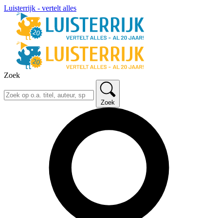
Luisterrijk - vertelt alles
Zoek
Zoek