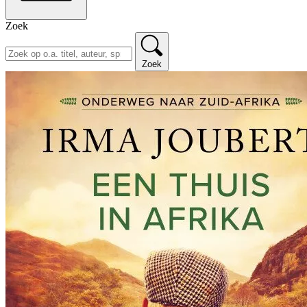
Zoek
Zoek