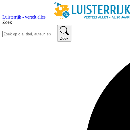
Luisterrijk - vertelt alles
Zoek
Zoek